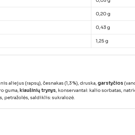
0,05
g
0,20
g
0,43
g
1,25
g
inis
aliejus (
rapsų),
česnakas (
1,3 %),
druska,
garstyčios
(
van
ro
guma,
kiaušinių
trynys
,
konservantai:
kalio
sorbatas,
natr
s,
petražolės,
saldiklis:
sukralozė.