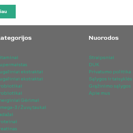
iau
ategorijos
Nuorodos
itaminai
Straipsniai
upermaistas
DUK
ugaliniai ekstraktai
Privatumo politika
ugaliniai ekstraktai
Sąlygos ir taisyklės
robiotikai
Grąžinimo sąlygos
robiotikai
Apie mus
nerginiai Gėrimai
mega-3 / Žuvų taukai
adažai
roteinai
reatinas