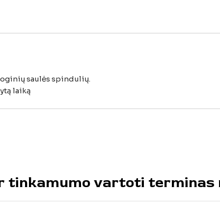
ioginių
saulės
spindulių.
ytą
laiką
ir
tinkamumo
vartoti
terminas