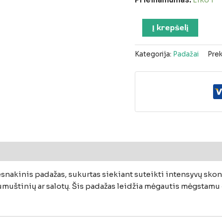
Į krepšelį
Kategorija:
Padažai
Prek
mai (0)
esnakinis
padažas,
sukurtas
siekiant
suteikti
intensyvų
skon
umuštinių
ar
salotų.
Šis
padažas
leidžia
mėgautis
mėgstamu