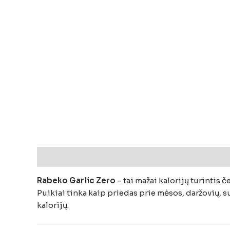
Aprašymas
Papildoma informacija
Atsiliepi
Rabeko
Garlic
Zero
–
tai
mažai
kalorijų
turintis
č
Puikiai
tinka
kaip
priedas
prie
mėsos,
daržovių,
s
kalorijų.