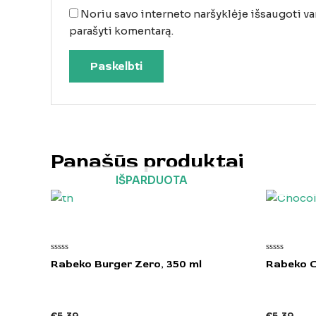
Noriu savo interneto naršyklėje išsaugoti vard
parašyti komentarą.
Panašūs produktai
IŠPARDUOTA
Įvertinimas:
Įvertinimas:
Rabeko Burger Zero, 350 ml
Rabeko C
0
0
iš
iš
5
5