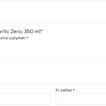
lic Zero, 350 ml”
keliai pažymėti
*
El. paštas
*