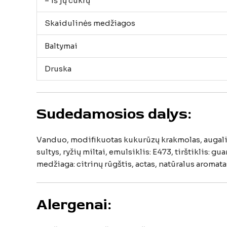
–
iš
jų
cukrų
Skaidulinės
medžiagos
Baltymai
Druska
Sudedamosios
dalys:
Vanduo,
modifikuotas
kukurūzų
krakmolas,
augal
sultys,
ryžių
miltai,
emulsiklis:
E473,
tirštiklis:
gua
medžiaga:
citrinų
rūgštis,
actas,
natūralus
aromata
Alergenai: