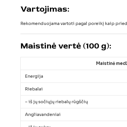
Vartojimas:
Rekomenduojama
vartoti
pagal
poreikį
kaip
prie
Maistinė
vertė (
100
g):
Maistinė
medž
Energija
Riebalai
–
iš
jų
sočiųjų
riebalų
rūgščių
Angliavandeniai