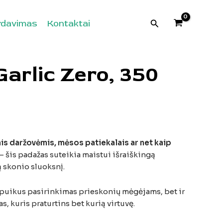
Paieška
rdavimas
Kontaktai
arlic Zero, 350
is
daržovėmis,
mėsos
patiekalais
ar
net
kaip
–
šis
padažas
suteikia
maistui
išraiškingą
ą
skonio
sluoksnį.
puikus
pasirinkimas
prieskonių
mėgėjams,
bet
ir
as,
kuris
praturtins
bet
kurią
virtuvę.