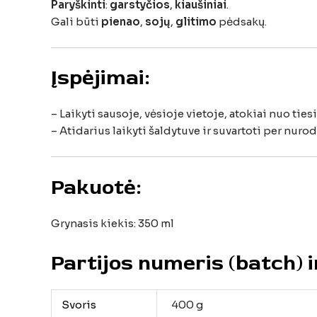
Paryškinti
:
garstyčios
,
kiaušiniai
.
Gali
būti
pienao
,
sojų
,
glitimo
pėdsakų.
Įspėjimai:
–
Laikyti
sausoje,
vėsioje
vietoje,
atokiai
nuo
ties
–
Atidarius
laikyti
šaldytuve
ir
suvartoti
per
nurod
Pakuotė:
Grynasis
kiekis:
350
ml
Partijos
numeris (
batch)
Svoris
400 g