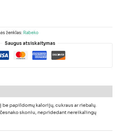
ės ženklas:
Rabeko
Saugus atsiskaitymas
į
be
papildomų
kalorijų,
cukraus
ar
riebalų.
česnako
skoniu,
nepridedant
nereikalingų