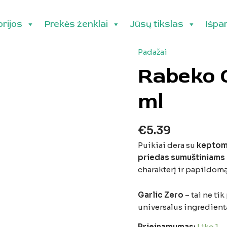
rijos
Prekės ženklai
Jūsų tikslas
Išpa
Padažai
produkto
kiekis:
Rabeko G
Rabeko
Garlic
ml
Zero,
350
ml
€
5.39
Puikiai
dera
su
keptom
priedas
sumuštiniams
charakterį
ir
papildom
Garlic
Zero
–
tai
ne
tik
universalus
ingredient
Prieinamumas:
Liko 1