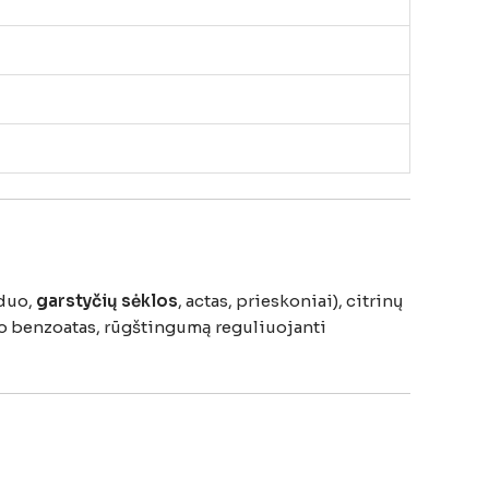
duo,
garstyčių
sėklos
,
actas,
prieskoniai),
citrinų
io
benzoatas,
rūgštingumą
reguliuojanti