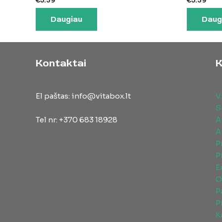
€
5.39
€
5.39
Daugiau
Daug
Kontaktai
K
El paštas: info@vitabox.lt
V
S
Tel nr: +370 683 18928
A
A
P
P
E
O
P
P
K