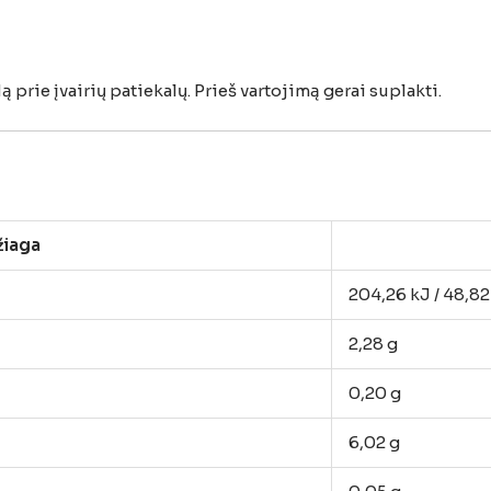
dą
prie
įvairių
patiekalų.
Prieš
vartojimą
gerai
suplakti.
iaga
204,26
kJ /
48,8
2,28
g
0,20
g
6,02
g