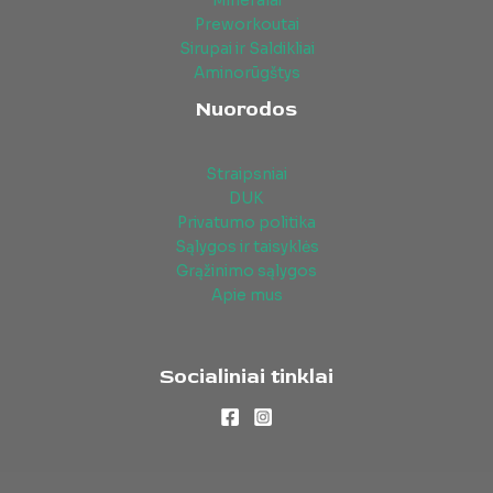
Mineralai
Preworkoutai
Sirupai ir Saldikliai
Aminorūgštys
Nuorodos
Straipsniai
DUK
Privatumo politika
Sąlygos ir taisyklės
Grąžinimo sąlygos
Apie mus
Socialiniai tinklai