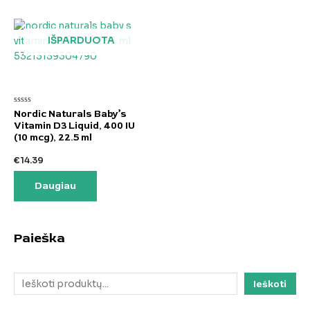
IŠPARDUOTA
Įvertinimas:
Nordic Naturals Baby’s
0
Vitamin D3 Liquid, 400 IU
iš
5
(10 mcg), 22.5 ml
€
14.39
Daugiau
Paieška
Ieškoti