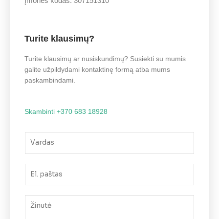
Įmonės kodas: 307151310
Turite klausimų?
Turite klausimų ar nusiskundimų? Susiekti su mumis
galite užpildydami kontaktinę formą atba mums
paskambindami.
Skambinti +370 683 18928
V
a
r
E
d
l
a
.
s
Ž
p
i
a