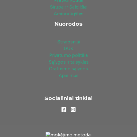
Preworkoutai
Sirupai ir Saldikliai
Aminorūgštys
Nuorodos
Straipsniai
DUK
Privatumo politika
Sąlygos ir taisyklės
Grąžinimo sąlygos
Apie mus
Socialiniai tinklai