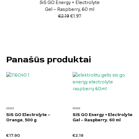
SiS GO Energy + Electrolyte
Gel – Raspberry, 60 ml
€
2.19
€
1.97
Panašūs produktai
Įvertinimas:
Įvertinimas:
SiS GO Electrolyte –
SiS GO Energy + Electrolyte
0
0
Orange, 500 g
Gel – Raspberry, 60 ml
iš
iš
5
5
€
17.90
€
2.19