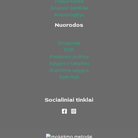
Preworkoutai
Sirupai ir Saldikliai
Aminorūgštys
Nuorodos
Straipsniai
DUK
Privatumo politika
Sąlygos ir taisyklės
Grąžinimo sąlygos
Apie mus
Socialiniai tinklai