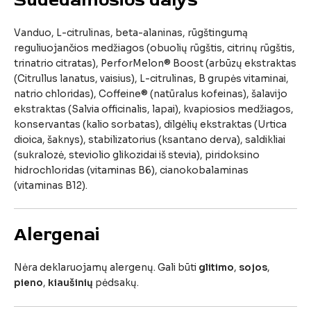
Vanduo,
L-
citrulinas,
beta-
alaninas,
rūgštingumą
reguliuojančios
medžiagos (
obuolių
rūgštis,
citrinų
rūgštis,
trinatrio
citratas),
PerforMelon®
Boost (
arbūzų
ekstraktas
(
Citrullus
lanatus,
vaisius),
L-
citrulinas,
B
grupės
vitaminai,
natrio
chloridas),
Coffeine® (
natūralus
kofeinas),
šalavijo
ekstraktas (
Salvia
officinalis,
lapai),
kvapiosios
medžiagos,
konservantas (
kalio
sorbatas),
dilgėlių
ekstraktas (
Urtica
dioica,
šaknys),
stabilizatorius (
ksantano
derva),
saldikliai
(
sukralozė,
steviolio
glikozidai
iš
stevia),
piridoksino
hidrochloridas (
vitaminas
B6),
cianokobalaminas
(
vitaminas
B12).
Alergenai
Nėra
deklaruojamų
alergenų.
Gali
būti
glitimo
,
sojos
,
pieno
,
kiaušinių
pėdsakų
.