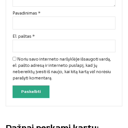
Pavadinimas
*
El. paštas
*
Noriu savo interneto naršyklėje išsaugoti vardą,
el. pašto adresą ir interneto puslapį, kad jų
nebereiktų įvesti iš naujo, kai kitą kartą vėl norėsiu
parašyti komentarą.
Dažnai perkami kartu: