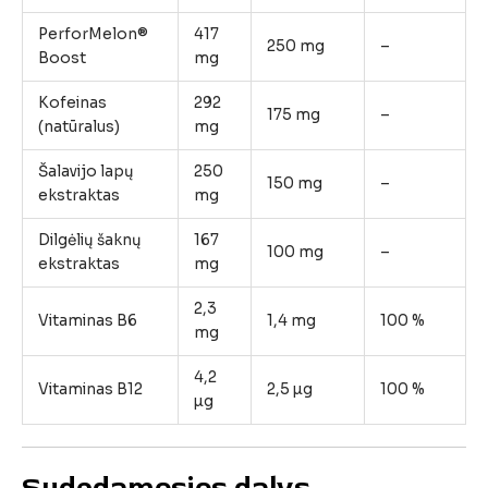
PerforMelon®
417
250
mg
–
Boost
mg
Kofeinas
292
175
mg
–
(
natūralus)
mg
Šalavijo
lapų
250
150
mg
–
ekstraktas
mg
Dilgėlių
šaknų
167
100
mg
–
ekstraktas
mg
2,3
Vitaminas
B6
1,4
mg
100 %
mg
4,2
Vitaminas
B12
2,5
µg
100 %
µg
Sudedamosios
dalys