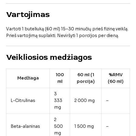
Vartojimas
Vartoti
1
buteliuką (
60
ml)
15–
30
minučių
prieš
fizinę
veiklą.
Prieš
vartojimą
suplakti.
Neviršyti
1
porcijos
per
dieną.
Veikliosios
medžiagos
100
60
ml (
1
%
RMV
Medžiaga
ml
porcija)
(
60
ml)
3
L-
Citrulinas
333
2
000
mg
–
mg
2
Beta-
alaninas
500
1
500
mg
–
mg