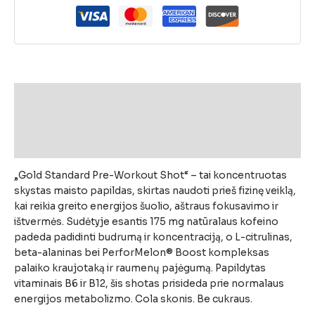
Aprašymas
Papildoma informacija
Atsiliepimai (0)
„
Gold
Standard
Pre-
Workout
Shot“ –
tai
koncentruotas
skystas
maisto
papildas,
skirtas
naudoti
prieš
fizinę
veiklą,
kai
reikia
greito
energijos
šuolio,
aštraus
fokusavimo
ir
ištvermės.
Sudėtyje
esantis
175
mg
natūralaus
kofeino
padeda
padidinti
budrumą
ir
koncentraciją,
o
L-
citrulinas,
beta-
alaninas
bei
PerforMelon®
Boost
kompleksas
palaiko
kraujotaką
ir
raumenų
pajėgumą.
Papildytas
vitaminais
B6
ir
B12,
šis
shotas
prisideda
prie
normalaus
energijos
metabolizmo.
Cola
skonis.
Be
cukraus.