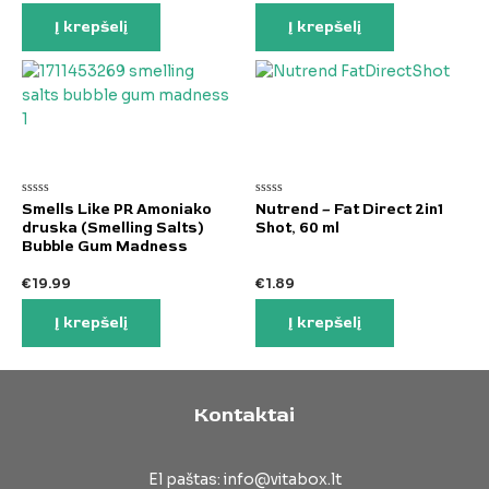
Į krepšelį
Į krepšelį
Įvertinimas:
Įvertinimas:
Smells Like PR Amoniako
Nutrend – Fat Direct 2in1
0
0
druska (Smelling Salts)
Shot, 60 ml
iš
iš
5
5
Bubble Gum Madness
€
19.99
€
1.89
Į krepšelį
Į krepšelį
Kontaktai
El paštas: info@vitabox.lt