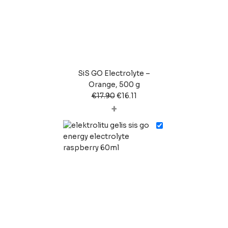
SiS GO Electrolyte –
Orange, 500 g
€
17.90
€
16.11
+