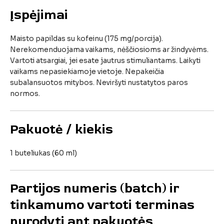
Įspėjimai
Maisto
papildas
su
kofeinu (
175
mg/
porcija).
Nerekomenduojama
vaikams,
nėščiosioms
ar
žindyvėms.
Vartoti
atsargiai,
jei
esate
jautrus
stimuliantams.
Laikyti
vaikams
nepasiekiamoje
vietoje.
Nepakeičia
subalansuotos
mitybos.
Neviršyti
nustatytos
paros
normos.
Pakuotė /
kiekis
1
buteliukas (
60
ml)
Partijos
numeris (
batch)
ir
tinkamumo
vartoti
terminas
nurodyti
ant
pakuotės.