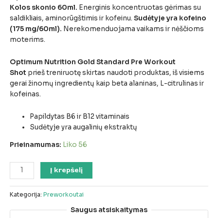
Kolos skonio 60ml.
Energinis koncentruotas gėrimas su
saldikliais, aminorūgštimis ir kofeinu.
Sudėtyje yra kofeino
(175 mg/60ml).
Nerekomenduojama vaikams ir nėščioms
moterims.
Optimum Nutrition Gold Standard Pre Workout
Shot
prieš treniruotę skirtas naudoti produktas, iš visiems
gerai žinomų ingredientų kaip beta alaninas, L-citrulinas ir
kofeinas.
Papildytas B6 ir B12 vitaminais
Sudėtyje yra augalinių ekstraktų
Prieinamumas:
Liko 56
Į krepšelį
Kategorija:
Preworkoutai
Saugus atsiskaitymas