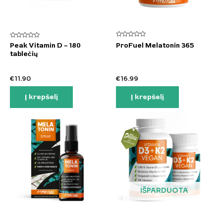
m
u
s
Įvertinimas:
Įvertinimas:
Peak Vitamin D – 180
ProFuel Melatonin 365
0
0
p
tablečių
iš
iš
5
5
a
g
€
11.90
€
16.99
a
Į krepšelį
Į krepšelį
l
IŠPARDUOTA