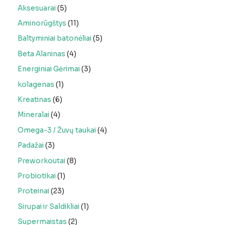
Aksesuarai
5
Aminorūgštys
11
Baltyminiai batonėliai
5
Beta Alaninas
4
Energiniai Gėrimai
3
kolagenas
1
Kreatinas
6
Mineralai
4
Omega-3 / Žuvų taukai
4
Padažai
3
Preworkoutai
8
Probiotikai
1
Proteinai
23
Sirupai ir Saldikliai
1
Supermaistas
2