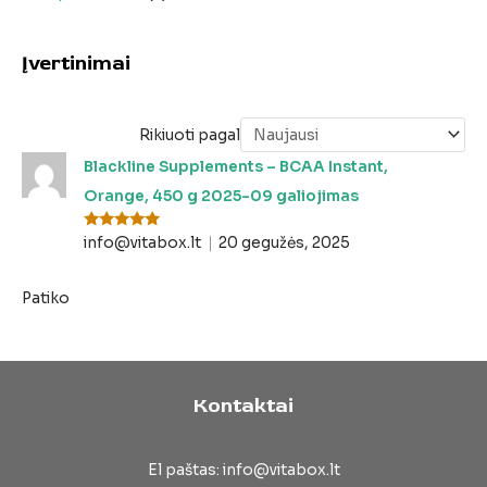
Įvertinimai
Rikiuoti pagal
Blackline Supplements – BCAA Instant,
Orange, 450 g 2025-09 galiojimas
Įvertinima
info@vitabox.lt
20 gegužės, 2025
s:
5
iš 5
Patiko
Kontaktai
El paštas: info@vitabox.lt