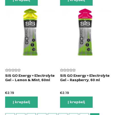
Įvertinimas:
Įvertinimas:
SiS GO Energy + Electrolyte
SiS GO Energy + Electrolyte
0
0
Gel – Lemon & Mint, 60ml
Gel – Raspberry, 60 ml
iš
iš
5
5
€
2.19
€
2.19
Į krepšelį
Į krepšelį