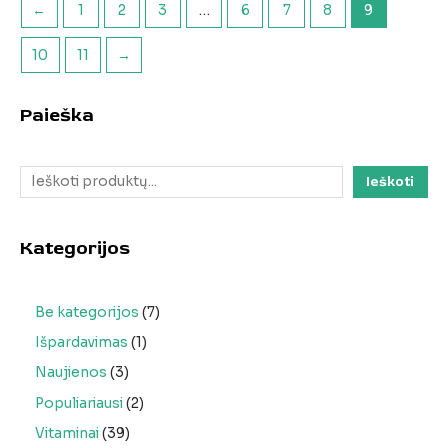
←
1
2
3
…
6
7
8
9
10
11
→
Paieška
Ieškoti
Kategorijos
Be kategorijos
7
Išpardavimas
1
Naujienos
3
Populiariausi
2
Vitaminai
39