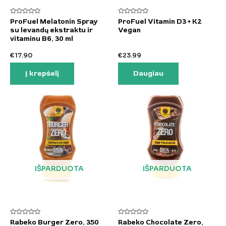
Įvertinimas:
Įvertinimas:
ProFuel Melatonin Spray
ProFuel Vitamin D3 + K2
0
0
su levandų ekstraktu ir
Vegan
iš
iš
5
5
vitaminu B6, 30 ml
€
17.90
€
23.99
Į krepšelį
Daugiau
IŠPARDUOTA
IŠPARDUOTA
Įvertinimas:
Įvertinimas:
Rabeko Burger Zero, 350
Rabeko Chocolate Zero,