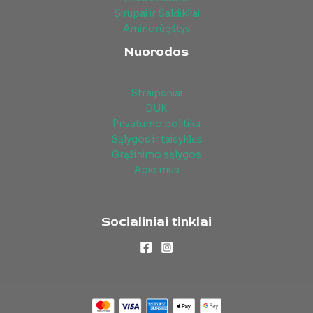
Sirupai ir Saldikliai
Aminorūgštys
Nuorodos
Straipsniai
DUK
Privatumo politika
Sąlygos ir taisyklės
Grąžinimo sąlygos
Apie mus
Socialiniai tinklai