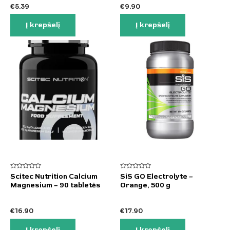
€
5.39
€
9.90
Į krepšelį
Į krepšelį
Įvertinimas:
Įvertinimas:
Scitec Nutrition Calcium
SiS GO Electrolyte –
0
0
Magnesium – 90 tabletės
Orange, 500 g
iš
iš
5
5
€
16.90
€
17.90
Į krepšelį
Į krepšelį