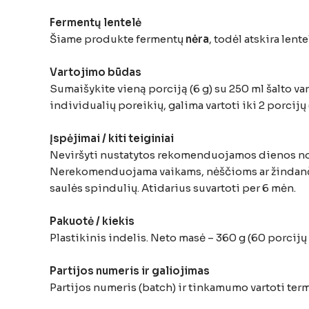
Fermentų lentelė
Šiame produkte fermentų
nėra
, todėl atskira lent
Vartojimo būdas
Sumaišykite vieną porciją (6 g) su 250 ml šalto va
individualių poreikių, galima vartoti iki 2 porcijų 
Įspėjimai / kiti teiginiai
Neviršyti nustatytos rekomenduojamos dienos n
Nerekomenduojama vaikams, nėščioms ar žindanči
saulės spindulių. Atidarius suvartoti per 6 mėn.
Pakuotė / kiekis
Plastikinis indelis. Neto masė – 360 g (60 porcijų
Partijos numeris ir galiojimas
Partijos numeris (batch) ir tinkamumo vartoti ter