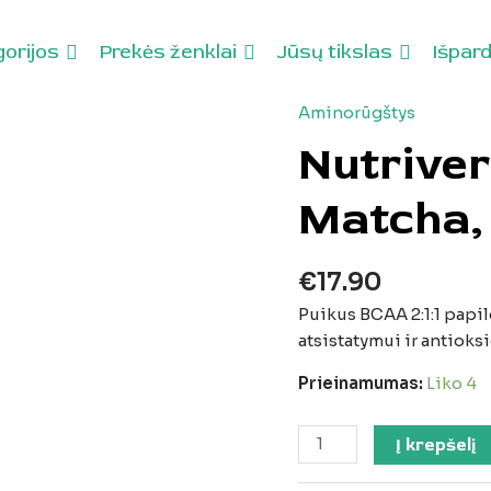
orijos
Prekės ženklai
Jūsų tikslas
Išpar
Aminorūgštys
nal
Current
Original
Current
produkto
price
price
price
kiekis:
Nutriver
is:
was:
is:
Nutriversum
9.
€21.59.
€32.99.
€29.69.
BCAA
Matcha, 
2:1:1
–
Matcha,
€
17.90
360
Puikus BCAA 2:1:1 papil
g
atsistatymui ir antiok
(60
porcijų)
Prieinamumas:
Liko 4
Į krepšelį