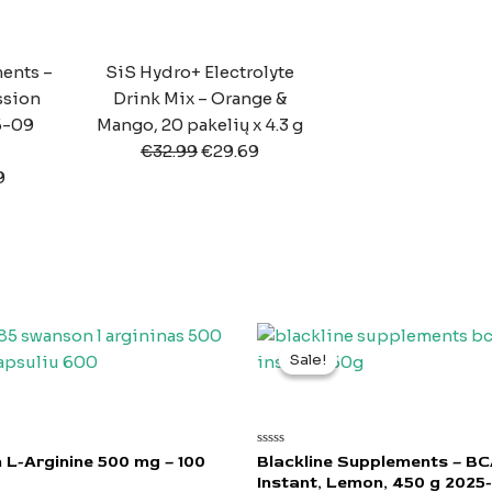
ents –
SiS Hydro+ Electrolyte
ssion
Drink Mix – Orange &
5-09
Mango, 20 pakelių x 4.3 g
€
32.99
€
29.69
9
Original
Current
price
price
Sale!
Sale!
was:
is:
€23.99.
€7.00.
Įvertinimas:
L-Arginine 500 mg – 100
Blackline Supplements – B
0
Instant, Lemon, 450 g 2025
iš