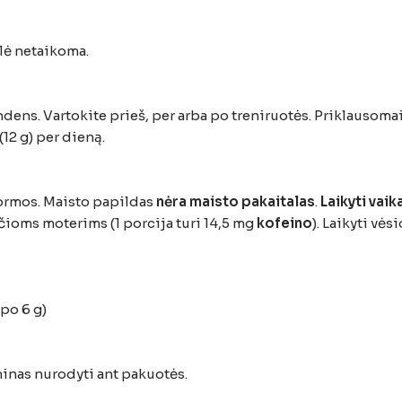
elė netaikoma.
ndens. Vartokite prieš, per arba po treniruotės. Priklausom
(12 g) per dieną.
ormos. Maisto papildas
nėra maisto pakaitalas
.
Laikyti vai
oms moterims (1 porcija turi 14,5 mg
kofeino
). Laikyti vė
 po 6 g)
minas nurodyti ant pakuotės.