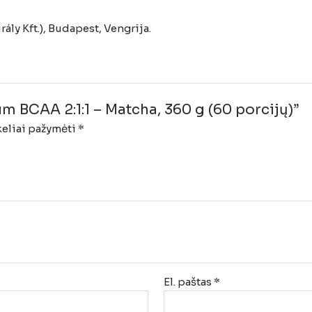
ály Kft.), Budapest, Vengrija.
m BCAA 2:1:1 – Matcha, 360 g (60 porcijų)”
keliai pažymėti
*
El. paštas
*