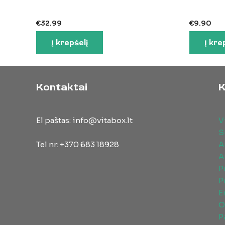
5
5
€
32.99
€
9.90
Į krepšelį
Į kre
Kontaktai
K
El paštas: info@vitabox.lt
V
S
Tel nr: +370 683 18928
A
A
P
P
E
O
P