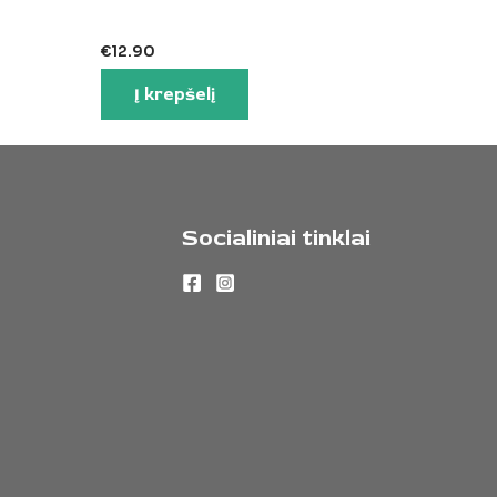
5
€
12.90
Į krepšelį
Socialiniai tinklai