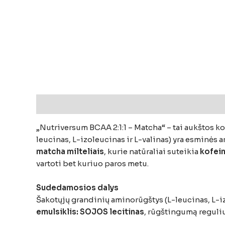
Aprašymas
Atsiliepimai (0)
„Nutriversum BCAA 2:1:1 – Matcha“ – tai aukštos k
leucinas, L-izoleucinas ir L-valinas) yra esminės 
matcha milteliais
, kurie natūraliai suteikia
kofei
vartoti bet kuriuo paros metu.
Sudedamosios dalys
Šakotųjų grandinių aminorūgštys (L-leucinas, L-izo
emulsiklis: SOJOS lecitinas
, rūgštingumą reguliu