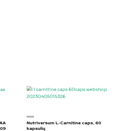
Įvertinimas:
CAA
Nutriversum L-Carnitine caps, 60
0
-09
kapsulių
iš