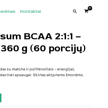
Paieška
davimas
Kontaktai
sum BCAA 2:1:1 –
360 g (60 porcijų)
das su matcha ir polifenoliais – energijai,
sidacinei apsaugai. Skirtas aktyviems žmonėms.