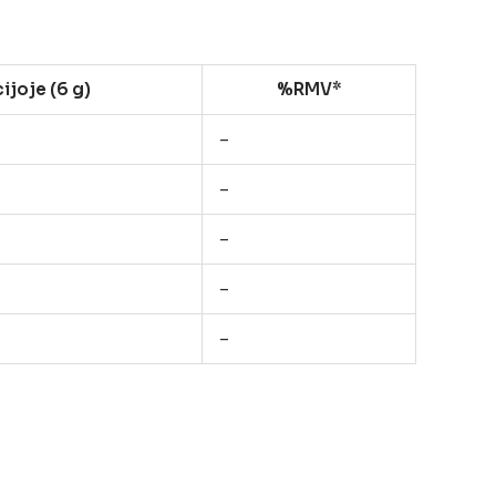
ijoje (6 g)
%RMV*
–
–
–
–
–