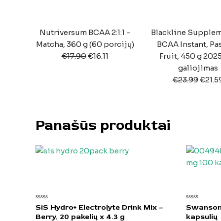
Nutriversum BCAA 2:1:1 –
Blackline Supplem
Matcha, 360 g (60 porcijų)
BCAA Instant, Pa
€
17.90
€
16.11
Fruit, 450 g 202
galiojimas
€
23.99
€
21.5
Panašūs produktai
Įvertinimas:
Įvertinimas:
SiS Hydro+ Electrolyte Drink Mix –
Swanson 
0
0
Berry, 20 pakelių x 4.3 g
kapsulių
iš
iš