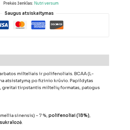
Prekės ženklas:
Nutri versum
Saugus atsiskaitymas
batos milteliais ir polifenoliais. BCAA (L-
a atsistatymą po fizinio krūvio. Papildytas
 greitai tirpstantis miltelių formatas, patogus
mellia sinensis) – 7 %,
polifenoliai (18%)
,
sukralozė
.