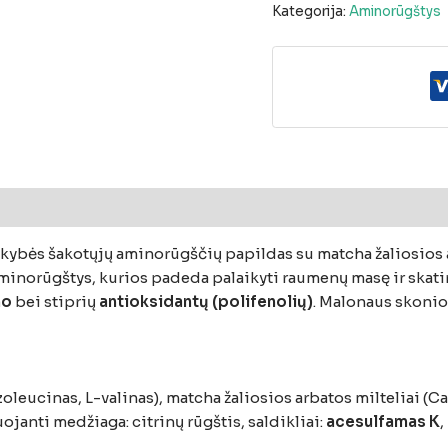
Kategorija:
Aminorūgštys
okybės šakotųjų aminorūgščių papildas su matcha žaliosios ar
aminorūgštys, kurios padeda palaikyti raumenų masę ir skatin
no
bei stiprių
antioksidantų (polifenolių)
. Malonaus skonio,
leucinas, L-valinas), matcha žaliosios arbatos milteliai (Ca
ojanti medžiaga: citrinų rūgštis, saldikliai:
acesulfamas K
,