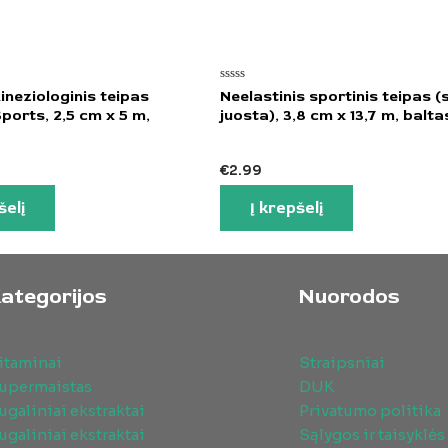
Įvertinimas:
kineziologinis teipas
Neelastinis sportinis teipas 
0
ports, 2,5 cm x 5 m,
juosta), 3,8 cm x 13,7 m, balta
iš
5
€
2.99
šelį
Į krepšelį
ategorijos
Nuorodos
itaminai
Straipsniai
upermaistas
DUK
ugaliniai ekstraktai
Privatumo politika
ugaliniai ekstraktai
Sąlygos ir taisyklės