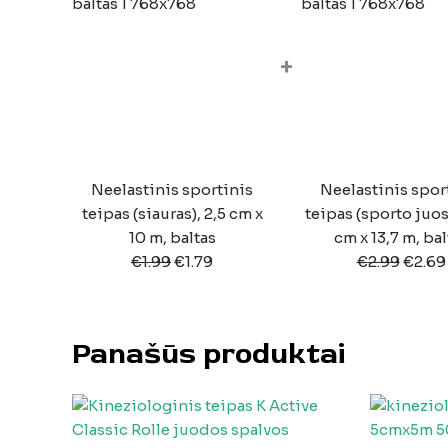
+
Neelastinis sportinis
Neelastinis spor
teipas (siauras), 2,5 cm x
teipas (sporto juost
10 m, baltas
cm x 13,7 m, bal
€
1.99
€
1.79
€
2.99
€
2.69
Panašūs produktai