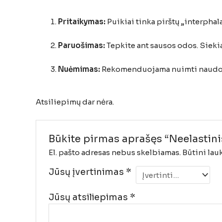
Pritaikymas:
Puikiai tinka pirštų „interphala
Paruošimas:
Tepkite ant sausos odos. Siekia
Nuėmimas:
Rekomenduojama nuimti naudojant
Atsiliepimų dar nėra.
Būkite pirmas aprašęs “Neelastinis 
El. pašto adresas nebus skelbiamas.
Būtini lau
Jūsų įvertinimas
*
Jūsų atsiliepimas
*