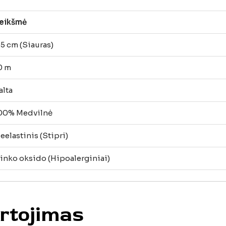
eikšmė
,5 cm (Siauras)
0 m
alta
00% Medvilnė
eelastinis (Stipri)
inko oksido (Hipoalerginiai)
artojimas