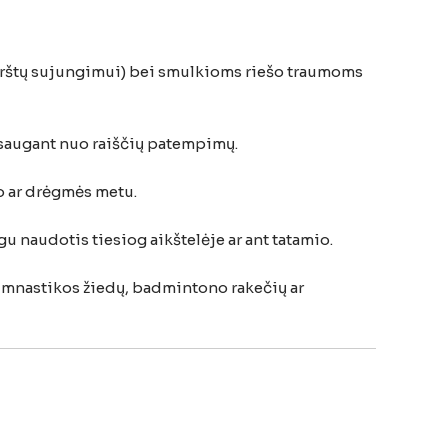
pirštų sujungimui) bei smulkioms riešo traumoms
apsaugant nuo raiščių patempimų.
mo ar drėgmės metu.
ogu naudotis tiesiog aikštelėje ar ant tatamio.
 gimnastikos žiedų, badmintono rakečių ar