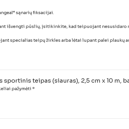
ngeal“ sąnarių fiksacijai.
nt išvengti pūslių, įsitikinkite, kad teipuojant nesusidaro 
 specialias teipų žirkles arba lėtai lupant palei plaukų a
sportinis teipas (siauras), 2,5 cm x 10 m, b
keliai pažymėti
*