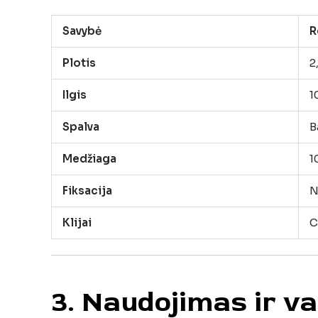
Savybė
R
Plotis
2
Ilgis
1
Spalva
B
Medžiaga
1
Fiksacija
N
Klijai
C
3. Naudojimas ir v