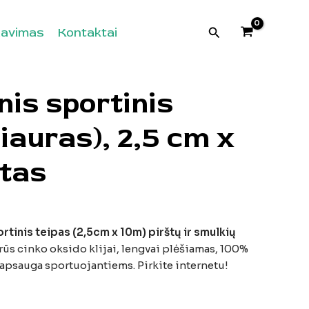
Paieška
davimas
Kontaktai
nis sportinis
siauras), 2,5 cm x
ltas
rtinis teipas (2,5cm x 10m) pirštų ir smulkių
ūs cinko oksido klijai, lengvai plėšiamas, 100%
 apsauga sportuojantiems. Pirkite internetu!