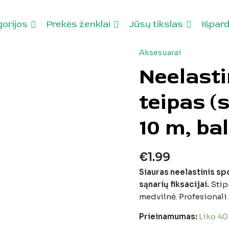
orijos
Prekės ženklai
Jūsų tikslas
Išpar
Aksesuarai
nal
Current
Original
Current
produkto
price
price
price
kiekis:
Neelasti
is:
was:
is:
Neelastinis
€2.69.
€5.99.
€5.39.
sportinis
teipas (
teipas
(siauras),
10 m, ba
2,5
cm
x
€
1.99
10
Siauras neelastinis spo
m,
sąnarių fiksacijai.
Stipr
baltas
medvilnė. Profesionali
Prieinamumas:
Liko 40