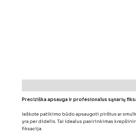
Aprašymas
Atsiliepimai (0)
Preciziška apsauga ir profesionalus sąnarių fik
Ieškote patikimo būdo apsaugoti pirštus ar smulk
yra per didelis. Tai idealus pasirinkimas krepšini
fiksacija.