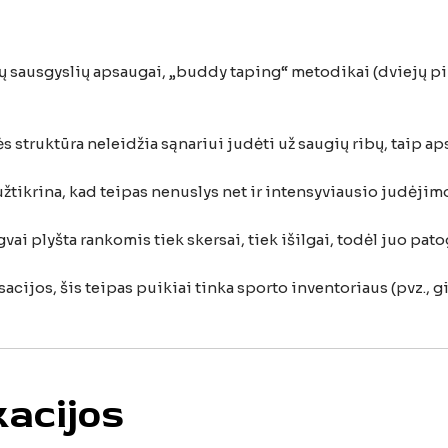
tų sausgyslių apsaugai, „buddy taping“ metodikai (dviejų 
 struktūra neleidžia sąnariui judėti už saugių ribų, taip 
užtikrina, kad teipas nenuslys net ir intensyviausio judėji
gvai plyšta rankomis tiek skersai, tiek išilgai, todėl juo pat
sacijos, šis teipas puikiai tinka sporto inventoriaus (pvz.,
kacijos