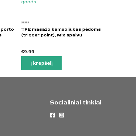
Įvertinimas:
(sporto
TPE masažo kamuoliukas pėdoms
0
s
(trigger point), Mix spalvų
iš
5
€
9.99
Į krepšelį
Socialiniai tinklai