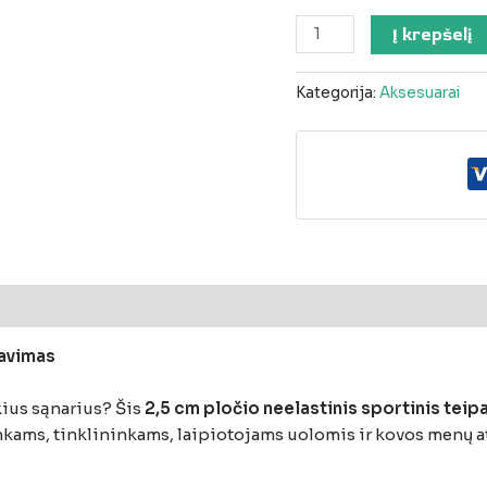
Į krepšelį
Kategorija:
Aksesuarai
savimas
ius sąnarius? Šis
2,5 cm pločio neelastinis sportinis teip
nkams, tinklininkams, laipiotojams uolomis ir kovos menų ats