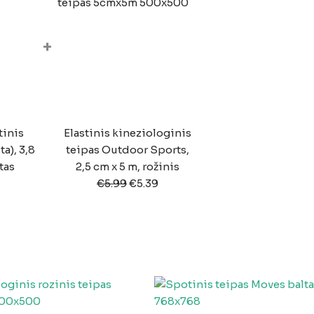
+
tinis
Elastinis kineziologinis
a), 3,8
teipas Outdoor Sports,
tas
2,5 cm x 5 m, rožinis
€
5.99
€
5.39