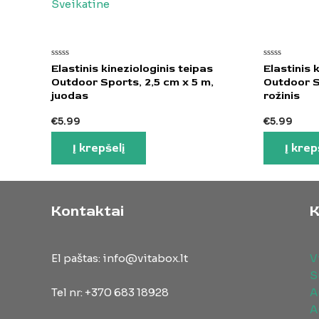
Įvertinimas:
Įvertinimas:
Elastinis kineziologinis teipas
Elastinis 
0
0
Outdoor Sports, 2,5 cm x 5 m,
Outdoor S
iš
iš
5
5
juodas
rožinis
€
5.99
€
5.99
Į krepšelį
Į krep
Kontaktai
K
El paštas: info@vitabox.lt
V
S
Tel nr: +370 683 18928
A
A