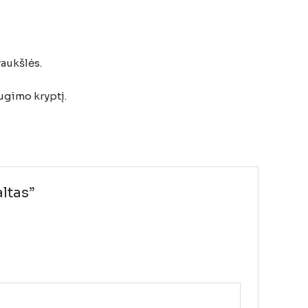
raukšlės.
ugimo kryptį.
altas”