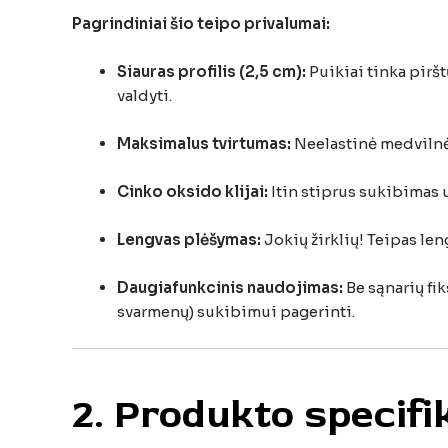
Pagrindiniai šio teipo privalumai:
Siauras profilis (2,5 cm):
Puikiai tinka pirš
valdyti.
Maksimalus tvirtumas:
Neelastinė medvilnės
Cinko oksido klijai:
Itin stiprus sukibimas 
Lengvas plėšymas:
Jokių žirklių! Teipas len
Daugiafunkcinis naudojimas:
Be sąnarių fik
svarmenų) sukibimui pagerinti.
2. Produkto specifi