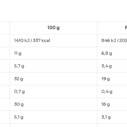
100
g
1410
kJ /
337
kcal
846
kJ /
20
11
g
6,8
g
5,7
g
3,4
g
32
g
19
g
0,7
g
0,4
g
30
g
18
g
5,1
g
3,1
g