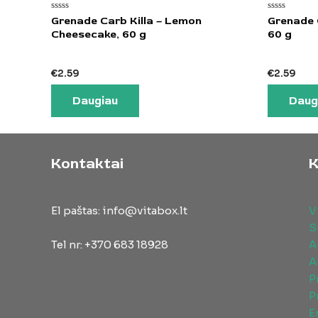
Įvertinimas:
Įvertinimas:
Grenade Carb Killa – Lemon
Grenade C
0
0
Cheesecake, 60 g
60 g
iš
iš
5
5
€
2.59
€
2.59
Daugiau
Daug
Kontaktai
K
El paštas: info@vitabox.lt
V
S
Tel nr: +370 683 18928
A
A
P
P
E