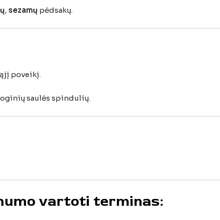
tų
,
sezamų
pėdsakų.
ąjį
poveikį.
ioginių
saulės
spindulių.
amumo
vartoti
terminas: