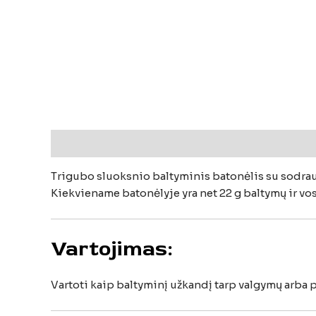
Aprašymas
Papildoma informacija
Atsiliepi
Trigubo
sluoksnio
baltyminis
batonėlis
su
sodra
Kiekviename
batonėlyje
yra
net
22
g
baltymų
ir
vo
Vartojimas:
Vartoti
kaip
baltyminį
užkandį
tarp
valgymų
arba