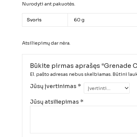
Nurodyti
ant
pakuotės.
Svoris
60 g
Atsiliepimų dar nėra.
Būkite pirmas aprašęs “Grenade Ca
El. pašto adresas nebus skelbiamas.
Būtini lau
Jūsų įvertinimas
*
Jūsų atsiliepimas
*