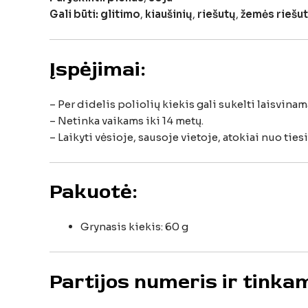
Gali
būti:
glitimo
,
kiaušinių
,
riešutų
,
žemės
riešu
Įspėjimai:
–
Per
didelis
poliolių
kiekis
gali
sukelti
laisvinam
–
Netinka
vaikams
iki
14
metų.
–
Laikyti
vėsioje,
sausoje
vietoje,
atokiai
nuo
ties
Pakuotė:
Grynasis
kiekis:
60
g
Partijos
numeris
ir
tink