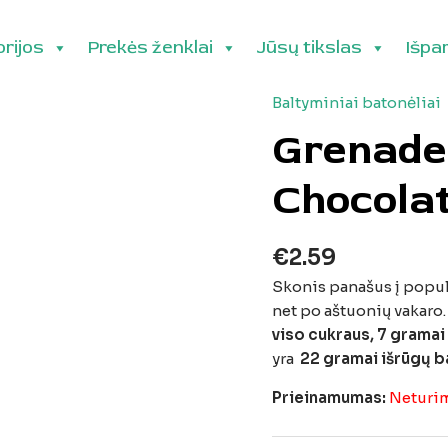
rijos
Prekės ženklai
Jūsų tikslas
Išpa
Baltyminiai batonėliai
Grenade 
Chocolat
€
2.59
Skonis panašus į populi
net po aštuonių vakaro
viso cukraus, 7 gramai 
yra
22 gramai išrūgų b
Prieinamumas:
Neturi