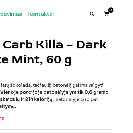
Paieška
rdavimas
Kontaktai
Carb Killa – Dark
e Mint, 60 g
arų šokoladą, tačiau šį batonėlį galima valgyti
.
Vienoje porcijoje batonėlyje yra tik 0,6 gramo
skaidulų ir 214 kalorijų.
Batonėlyje taip pat
altymų.
me