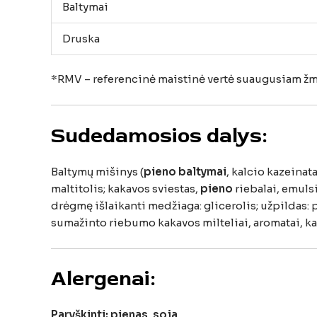
Baltymai
Druska
*
RMV –
referencinė
maistinė
vertė
suaugusiam
žm
Sudedamosios
dalys:
Baltymų
mišinys (
pieno
baltymai
,
kalcio
kazeinata
maltitolis;
kakavos
sviestas,
pieno
riebalai,
emulsi
drėgmę
išlaikanti
medžiaga:
glicerolis;
užpildas:
sumažinto
riebumo
kakavos
milteliai,
aromatai,
ka
Alergenai:
Paryškinti:
pienas
,
soja