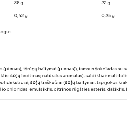
36
g
22
g
0,42
g
0,25
g
ogui.
s (
pienas
),
išrūgų
baltymai (
pienas
)),
tamsus
šokoladas
su
s
klis:
sojų
lecitinas;
natūralus
aromatas),
saldikliai:
maltitoli
polidekstrozė;
sojų
traškučiai (
sojų
baltymai,
tapijokos
kra
lio
chloridas,
emulsiklis:
citrinos
rūgšties
esteris;
dažiklis: