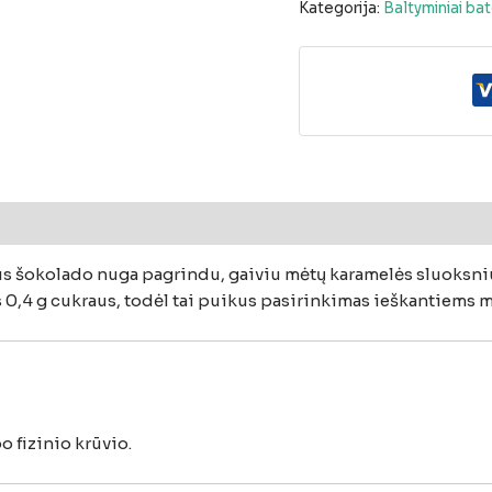
Kategorija:
Baltyminiai bat
mai (0)
us
šokolado
nuga
pagrindu,
gaiviu
mėtų
karamelės
sluoksn
s
0,4
g
cukraus,
todėl
tai
puikus
pasirinkimas
ieškantiems
m
po
fizinio
krūvio.