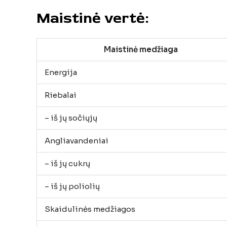
Maistinė
vertė:
Maistinė
medžiaga
Energija
Riebalai
–
iš
jų
sočiųjų
Angliavandeniai
–
iš
jų
cukrų
–
iš
jų
poliolių
Skaidulinės
medžiagos