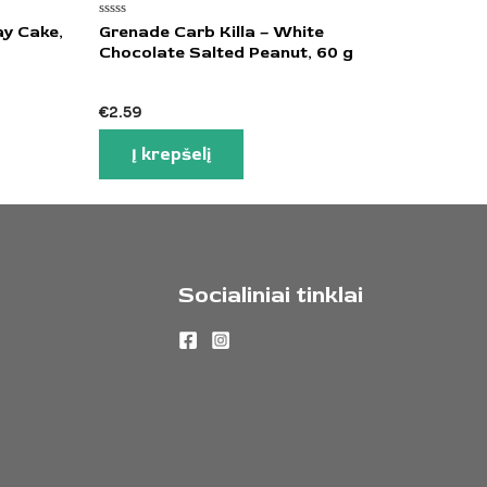
Įvertinimas:
ay Cake,
Grenade Carb Killa – White
0
Chocolate Salted Peanut, 60 g
iš
5
€
2.59
Į krepšelį
Socialiniai tinklai