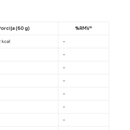
Porcija (
60
g)
%
RMV*
2
kcal
–
–
–
–
–
–
–