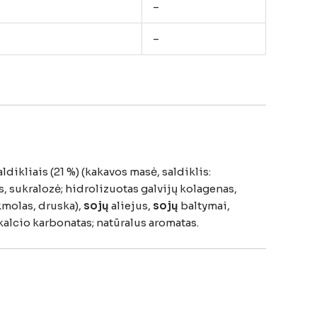
–
–
aldikliais (
21 %) (
kakavos
masė,
saldiklis:
s,
sukralozė;
hidrolizuotas
galvijų
kolagenas,
kmolas,
druska),
sojų
aliejus,
sojų
baltymai,
kalcio
karbonatas;
natūralus
aromatas.