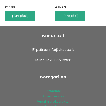
€
16.99
€
14.90
Į krepšelį
Į krepšelį
Kontaktai
El paštas: info@vitabox.lt
Tel nr: +370 683 18928
Kategorijos
Vitaminai
Supermaistas
Augaliniai ekstraktai