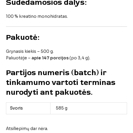
Sudedamosios
dalys:
100 %
kreatino
monohidratas.
Pakuotė:
Grynasis
kiekis –
500
g.
Pakuotėje –
apie
147
porcijos
(
po
3,4
g).
Partijos
numeris (
batch)
ir
tinkamumo
vartoti
terminas
nurodyti
ant
pakuotės.
Svoris
585 g
Atsiliepimų dar nėra.