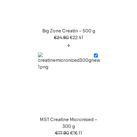
Big Zone Creatin – 500 g
€
24.90
€
22.41
+
MST Creatine Micronised –
300 g
€
17.90
€
16.11