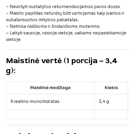
–
Neviršyti
nustatytos
rekomenduojamos
paros
dozės.
–
Maisto
papildas
neturėtų
būti
vartojamas
kaip
įvairios
ir
subalansuotos
mitybos
pakaitalas.
–
Netinka
nėščioms
ir
žindančioms
moterims.
–
Laikyti
sausoje,
vėsioje
vietoje,
vaikams
nepasiekiamoje
vietoje.
Maistinė
vertė (
1
porcija –
3,4
g):
Maistinė
medžiaga
Kiekis
Kreatino
monohidratas
3,4
g