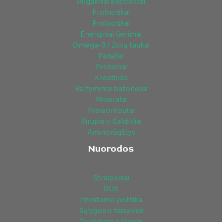
Augaliniai ekstraktai
Probiotikai
Probiotikai
Energiniai Gėrimai
Omega-3 / Žuvų taukai
Padažai
Proteinai
Kreatinas
Baltyminiai batonėliai
Mineralai
Preworkoutai
Sirupai ir Saldikliai
Aminorūgštys
Nuorodos
Straipsniai
DUK
Privatumo politika
Sąlygos ir taisyklės
Grąžinimo sąlygos