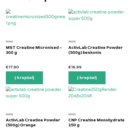
Įvertinimas:
Įvertinimas:
MST Creatine Micronised –
ActivLab Creatine Powder
0
0
300 g
(500g) beskonis
iš
iš
5
5
€
17.90
€
16.99
Į krepšelį
Į krepšelį
Įvertinimas:
Įvertinimas:
ActivLab Creatine Powder
CNP Creatine Monohydrate
0
0
(500g) Orange
250 g
iš
iš
5
5