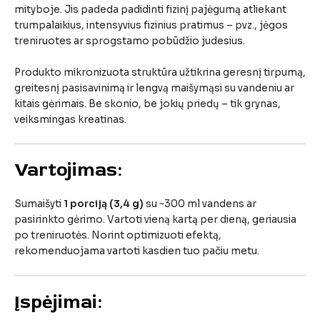
mityboje.
Jis
padeda
padidinti
fizinį
pajėgumą
atliekant
trumpalaikius,
intensyvius
fizinius
pratimus –
pvz.,
jėgos
treniruotes
ar
sprogstamo
pobūdžio
judesius.
Produkto
mikronizuota
struktūra
užtikrina
geresnį
tirpumą,
greitesnį
pasisavinimą
ir
lengvą
maišymąsi
su
vandeniu
ar
kitais
gėrimais.
Be
skonio,
be
jokių
priedų –
tik
grynas,
veiksmingas
kreatinas.
Vartojimas:
Sumaišyti
1
porciją (
3,4
g)
su ~
300
ml
vandens
ar
pasirinkto
gėrimo.
Vartoti
vieną
kartą
per
dieną,
geriausia
po
treniruotės.
Norint
optimizuoti
efektą,
rekomenduojama
vartoti
kasdien
tuo
pačiu
metu.
Įspėjimai: