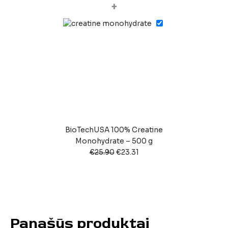
+
BioTechUSA 100% Creatine
Monohydrate – 500 g
€
25.90
€
23.31
Panašūs produktai