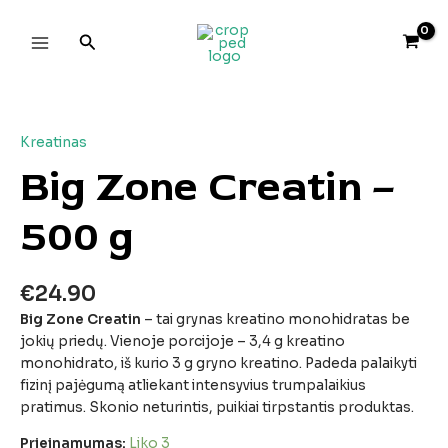
Pereiti
Main
prie
Paieška
Menu
turinio
produkto
Original
Original
Original
Current
Current
Current
kiekis:
price
price
price
price
price
price
Big
was:
was:
was:
is:
is:
is:
Kreatinas
Zone
€25.90.
€24.90.
€17.90.
€16.11.
€22.41.
€23.31.
Big Zone Creatin –
Creatin
–
500 g
500
g
€
24.90
Big
Zone
Creatin
–
tai
grynas
kreatino
monohidratas
be
jokių
priedų.
Vienoje
porcijoje –
3,4
g
kreatino
monohidrato,
iš
kurio
3
g
gryno
kreatino.
Padeda
palaikyti
fizinį
pajėgumą
atliekant
intensyvius
trumpalaikius
pratimus.
Skonio
neturintis,
puikiai
tirpstantis
produktas.
Prieinamumas:
Liko 3