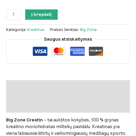
Į krepšelį
Kategorija:
Kreatinas
Prekės ženklas:
Big Zone
Saugus atsiskaitymas
Aprašymas
Papildoma informacija
Atsiliepimai (0)
Big
Zone
Creatin
–
tai
aukštos
kokybės,
100 %
grynas
kreatino
monohidratas
miltelių
pavidalu.
Kreatinas
yra
viena
labiausiai
ištirtų
ir
veiksmingiausių
medžiagų
sporto