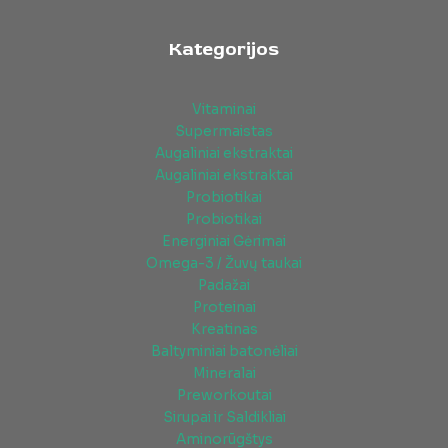
Kategorijos
Vitaminai
Supermaistas
Augaliniai ekstraktai
Augaliniai ekstraktai
Probiotikai
Probiotikai
Energiniai Gėrimai
Omega-3 / Žuvų taukai
Padažai
Proteinai
Kreatinas
Baltyminiai batonėliai
Mineralai
Preworkoutai
Sirupai ir Saldikliai
Aminorūgštys